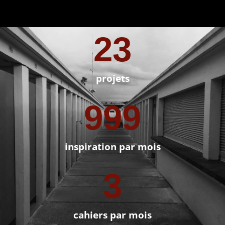
23
projets
999
inspiration par mois
3
cahiers par mois