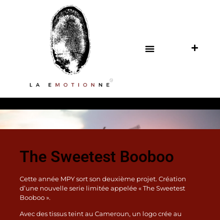
The Sweetest Booboo
Cette année MPY sort son deuxième projet. Création
d’une nouvelle serie limitée appelée « The Sweetest
Booboo ».
Avec des tissus teint au Cameroun, un logo crée au